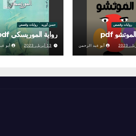
روايات وقصص
حسن أوريد
روايات وقصص
لموتشو pdf
رواية الموريسكي pdf
أبو عبد الرحمن
13 أبريل، 2023
أبو عب