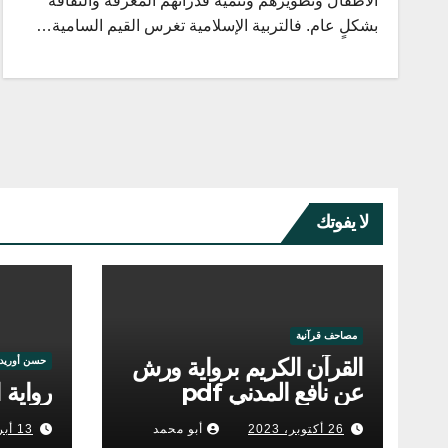
الأطفال وتطويرهم وتنمية قدراتهم المعرفة والثقافة
بشكلٍ عام. فالتربية الإسلامية تغرس القيم السامية…
لا يفوتك
مصاحف قرآنية
القرآن الكريم برواية ورش
حسن أوريد
عن نافع المدني pdf
رواية ا
26 أكتوبر، 2023
أبو محمد
13 أبريل، 2023