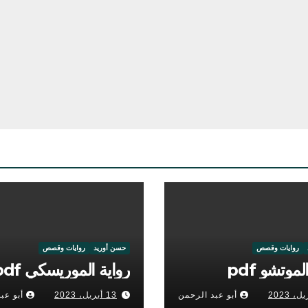
روايات وقصص
حسن أوريد
روايات وقصص
لموتشو pdf
رواية الموريسكي pdf
أبو عبد الرحمن
13 أبريل، 2023
أبو عب