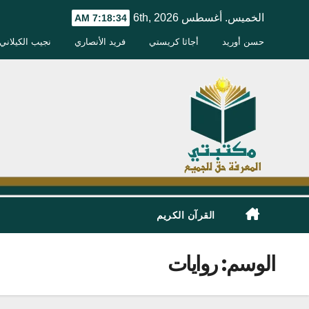
Ski
الخميس. أغسطس 6th, 2026
7:18:35 AM
t
حسن أوريد
أجاثا كريستي
فريد الأنصاري
نجيب الكيلاني
conten
القرآن الكريم
الوسم:
روايات