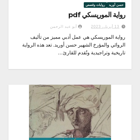
حسن أوريد
روايات وقصص
رواية الموريسكي pdf
13 أبريل، 2023
أبو عبد الرحمن
رواية الموريسكي هي عمل أدبي مميز من تأليف
الروائي والمؤرخ الشهير حسن أوريد. تعد هذه الرواية
تاريخية وتراجيدية وتُقدم للقارئ…