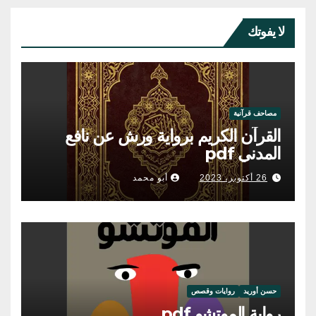
لا يفوتك
مصاحف قرآنية
القرآن الكريم برواية ورش عن نافع
المدني pdf
26 أكتوبر، 2023
أبو محمد
حسن أوريد
روايات وقصص
رواية الموتشو pdf