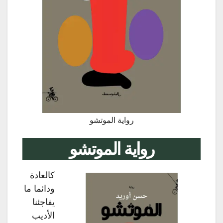
رواية الموتشو
رواية الموتشو
كالعادة
ودائما ما
يفاجئنا
الأديب