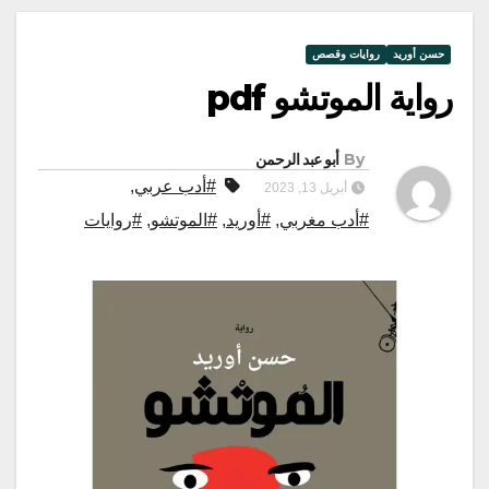
حسن أوريد
روايات وقصص
رواية الموتشو pdf
By
أبو عبد الرحمن
#أدب عربي
,
أبريل 13, 2023
#أدب مغربي
,
#أوريد
,
#الموتشو
,
#روايات