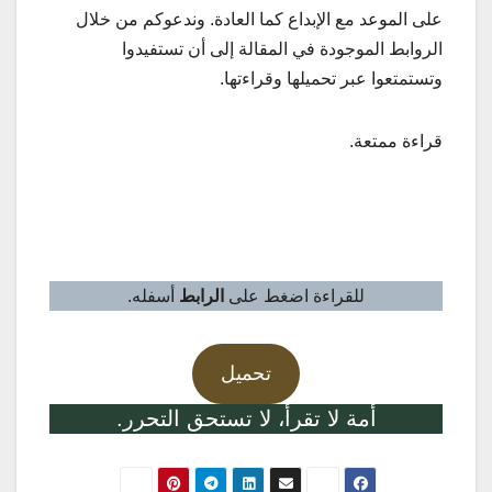
على الموعد مع الإبداع كما العادة. وندعوكم من خلال
الروابط الموجودة في المقالة إلى أن تستفيدوا
وتستمتعوا عبر تحميلها وقراءتها.
قراءة ممتعة.
للحفظ اضغط على
الرابط
على زر الفأرة الأيمن ثم
حدد
حفظ الرابط باسم …
أو
save link as
للقراءة اضغط على
الرابط
أسفله.
تحميل
أمة لا تقرأ، لا تستحق التحرر.