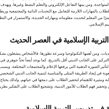
تواجدة، ومن بينها التفاعل الإلكتروني والتعلم النشط وغيرها. ويهدف
طلاب بالمهارات اللازمة للتعامل مع التحديات الذاتية والمجتمعية وربطه
رًا من المعلم لتحديث معلوماته ومهاراته الجديدة، والاستمرار في التط
م الإسلامي.
تحديات، ومن أهمها التكنولوجيا وسرعة تطورها. فالأشخاص ينشغلون بشك
ركيز على الجانب الديني أقل بالتدريج. كما يوجد أيضاََ تحدٍّ جوهري في ت
أثير الصورة الذهنية التي يرفعها الإعلام والمجتمعات المختلفة. وبسبب
وبة في إيجاد الطريقة المثلى والمناسبة لتنمية الجانب الديني الشخصي
ة ومثيرة للاهتمام لتحفيز الطلاب على دمجها في حياتهم. ولذلك يحتاج
وتحفيز فهم الطلاب للأمور الدينية، وتشجيع الطلاب على التفكير بطري