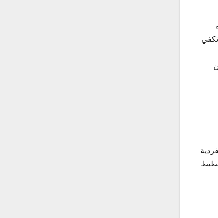
تكفي
ن
فردية
تخطيط