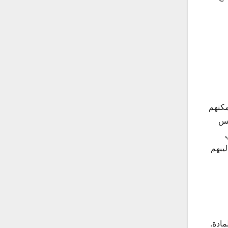
مكنهم
يس
يبهم
ادة.