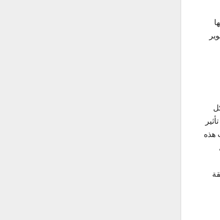
ا
وير
ل
أثير
 هذه
قة