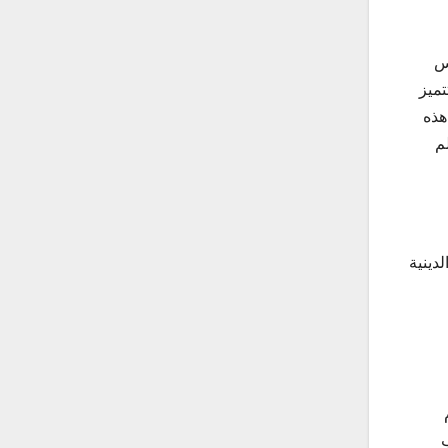
س
تميز
هذه
م